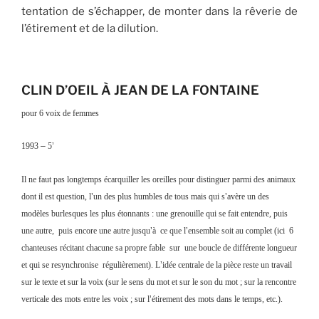
tentation de s’échapper, de monter dans la rêverie de
l’étirement et de la dilution.
CLIN D’OEIL À JEAN DE LA FONTAINE
pour 6 voix de femmes
1993
–
5
’
Il ne faut pas longtemps écarquiller les oreilles pour distinguer parmi des animaux
dont il est question, l
’
un des plus humbles de tous mais qui s
’
avère un des
modèles burlesques les plus étonnants : une grenouille qui se fait entendre, puis
une autre, puis encore une autre jusqu
’
à ce que l
’
ensemble soit au complet (ici 6
chanteuses récitant chacune sa propre fable sur une boucle de différente longueur
et qui se resynchronise régulièrement). L
’
idée centrale de la pièce reste un travail
sur le texte et sur la voix (sur le sens du mot et sur le son du mot ; sur la rencontre
verticale des mots entre les voix ; sur l
’
étirement des mots dans le temps, etc.).