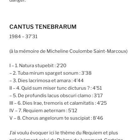
CANTUS TENEBRARUM
1984 – 37’31
(à la mémoire de Micheline Coulombe Saint-Marcoux)
I – 1. Natura stupebit : 2’20
– 2. Tuba mirum sparget sonum : 3’38
– 3. Dies lacrimosa et amara : 4’44
II – 4. Quid sum miser tunc dicturus ? : 4’51
– 5. De profundis lacus obscuri clamo : 3’17
III – 6. Dies Irae, tremoris et calamitatis : 4’25
IV – 7. Requiem aeternam : 5’12
V – 8. Chorus angelorum te suscipiat : 8’46
J’ai voulu évoquer ici le thème du Requiem et plus