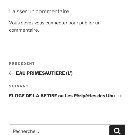
Laisser un commentaire
Vous devez
vous connecter
pour publier un
commentaire.
Navigation
Article
PRÉCÉDENT
de
précédent
EAU PRIMESAUTIÈRE (L’)
l’article
Article
SUIVANT
suivant
ELOGE DE LA BETISE ou Les Péripéties des Ubu
Recherche
Recher
pour