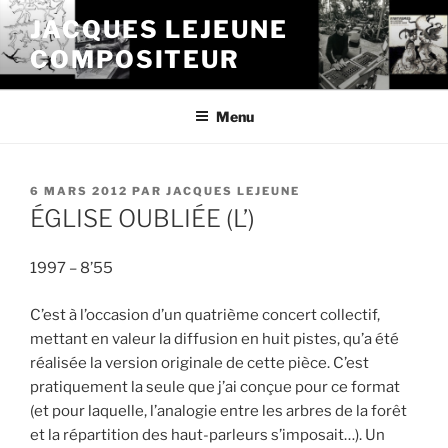
Aller
JACQUES LEJEUNE
au
COMPOSITEUR
contenu
principal
Menu
PUBLIÉ
6 MARS 2012
PAR
JACQUES LEJEUNE
LE
ÉGLISE OUBLIÉE (L’)
1997 – 8’55
C’est à l’occasion d’un quatrième concert collectif,
mettant en valeur la diffusion en huit pistes, qu’a été
réalisée la version originale de cette pièce. C’est
pratiquement la seule que j’ai conçue pour ce format
(et pour laquelle, l’analogie entre les arbres de la forêt
et la répartition des haut-parleurs s’imposait…). Un