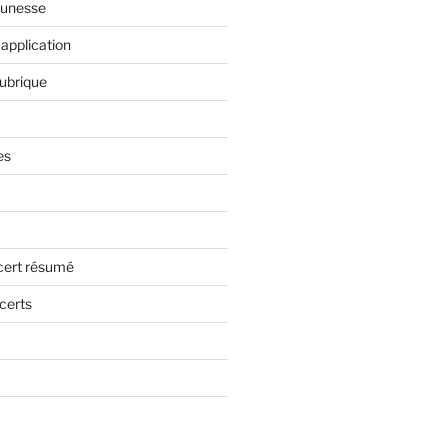
eunesse
application
rubrique
es
cert résumé
certs