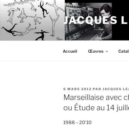
Aller
au
JACQUES 
contenu
principal
Accueil
Œuvres
Cata
PUBLIÉ
6 MARS 2012
PAR
JACQUES LE
LE
Marseillaise avec 
ou Étude au 14 juill
1988 – 20’10