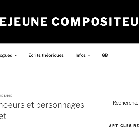
LEJEUNE COMPOSITE
logues
Écrits théoriques
Infos
GB
JEUNE
Recherche
choeurs et personnages
pour
:
et
ARTICLES R