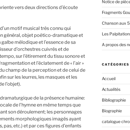
Notice de pièc
oriente vers deux directions d’écoute
Fragments Gour
Chanson aux 5
 d’un motif musical très connu qui
Les Palpitations
en général, objet poético-dramatique et
n galbe mélodique et l’essence de sa
A propos des n
aisseur d’orchestres cuivrés et de
e tempo, sur l’étirement du tissu sonore et
 fragmentation et l’éclatement de « l’air »
CATÉGORIES
du champ de la perception et de celui de
in sur les leurres, les masques et les
Accueil
e l’objet).
Actualités
ct dramaturgique de la présence humaine:
Bibliographie
 vocale de l’hymne en même temps que
Biographie
ant son déroulement; les personnages
ssements morphologiques imagés ayant
catalogue chr
, pas, etc.) et par ces figures d’enfants