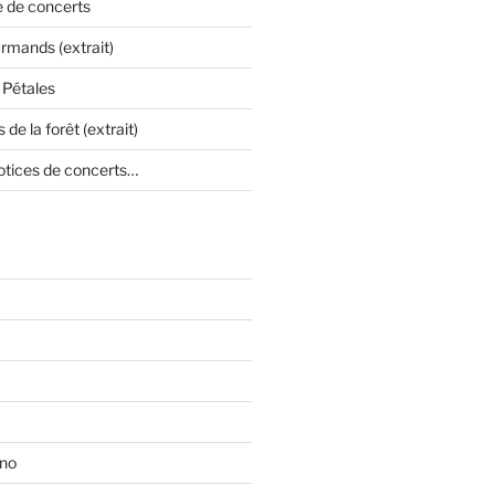
e de concerts
mands (extrait)
 Pétales
 de la forêt (extrait)
otices de concerts…
ono