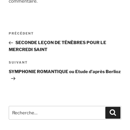
commentaire.
Navigation
Article
PRÉCÉDENT
de
précédent
SECONDE LEÇON DE TÉNÈBRES POUR LE
l’article
MERCREDI SAINT
Article
SUIVANT
suivant
SYMPHONIE ROMANTIQUE ou Etude d’après Berlioz
Recherche
Recher
pour
: