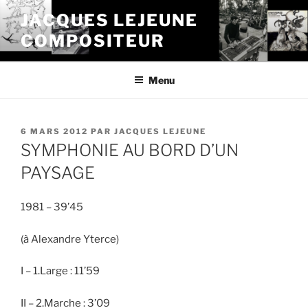
Aller
JACQUES LEJEUNE
au
COMPOSITEUR
contenu
principal
Menu
PUBLIÉ
6 MARS 2012
PAR
JACQUES LEJEUNE
LE
SYMPHONIE AU BORD D’UN
PAYSAGE
1981 – 39’45
(à Alexandre Yterce)
I – 1.Large : 11’59
II – 2.Marche : 3’09