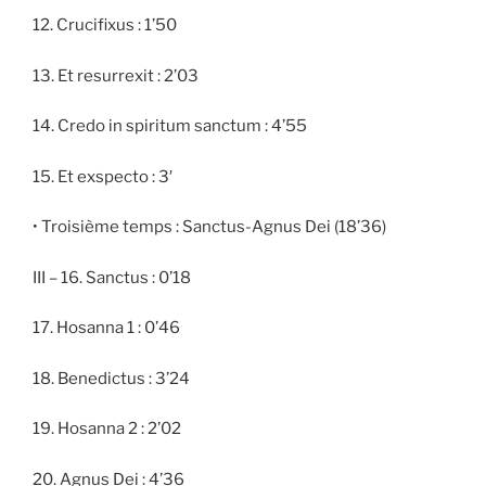
12. Crucifixus : 1’50
13. Et resurrexit : 2’03
14. Credo in spiritum sanctum : 4’55
15. Et exspecto : 3′
• Troisième temps : Sanctus-Agnus Dei (18’36)
III – 16. Sanctus : 0’18
17. Hosanna 1 : 0’46
18. Benedictus : 3’24
19. Hosanna 2 : 2’02
20. Agnus Dei : 4’36