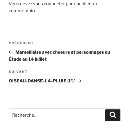
Vous devez
vous connecter
pour publier un
commentaire.
Navigation
Article
PRÉCÉDENT
de
précédent
Marseillaise avec choeurs et personnages ou
l’article
Étude au 14 juillet
Article
SUIVANT
suivant
OISEAU-DANSE-LA-PLUIE (L’)’
Recherche
Recher
pour
: