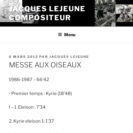
Aller
JACQUES LEJEUNE
au
COMPOSITEUR
contenu
principal
Menu
PUBLIÉ
6 MARS 2012
PAR
JACQUES LEJEUNE
LE
MESSE AUX OISEAUX
1986-1987 – 66’42
• Premier temps : Kyrie (18’48)
I – 1. Eleison : 7’34
2. Kyrie eleison 1: 1’37