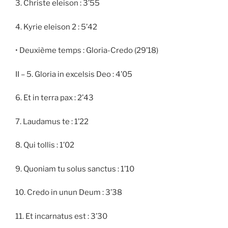
3. Christe eleison : 3’55
4. Kyrie eleison 2 : 5’42
• Deuxième temps : Gloria-Credo (29’18)
II – 5. Gloria in excelsis Deo : 4’05
6. Et in terra pax : 2’43
7. Laudamus te : 1’22
8. Qui tollis : 1’02
9. Quoniam tu solus sanctus : 1’10
10. Credo in unun Deum : 3’38
11. Et incarnatus est : 3’30