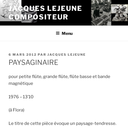
Aller
JACQUES LEJEUNE
au
COMPOSITEUR
contenu
principal
Menu
PUBLIÉ
6 MARS 2012
PAR
JACQUES LEJEUNE
LE
PAYSAGINAIRE
pour petite flûte, grande flûte, flûte basse et bande
magnétique
1976 – 13’10
(à Flora)
Le titre de cette pièce évoque un paysage-tendresse.