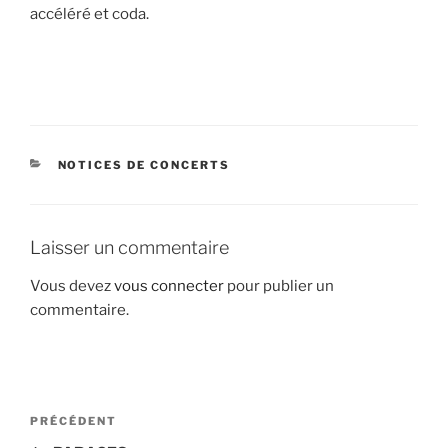
accéléré et coda.
CATÉGORIES
NOTICES DE CONCERTS
Laisser un commentaire
Vous devez
vous connecter
pour publier un
commentaire.
Navigation
Article
PRÉCÉDENT
de
précédent