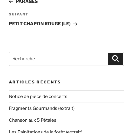
PARAGES
l’article
Article
SUIVANT
suivant
PETIT CHAPON ROUGE (LE)
Recherche
Recher
pour
:
ARTICLES RÉCENTS
Notice de pièce de concerts
Fragments Gourmands (extrait)
Chanson aux 5 Pétales
Les Palpitations de la forêt (extrait)