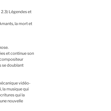
 – 2.3) Légendes et
 Amants, la mort et
hose.
ées et continue son
un compositeur
s se doublant
t mécanique vidéo-
i, la musique qui
critures qui la
 une nouvelle