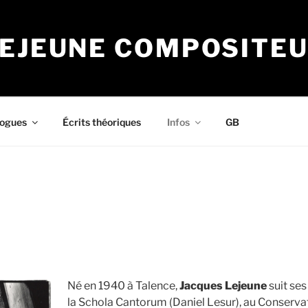
LEJEUNE COMPOSITE
logues
Écrits théoriques
Infos
GB
Né en 1940 à Talence,
Jacques Lejeune
suit ses
la Schola Cantorum (Daniel Lesur), au Conservat