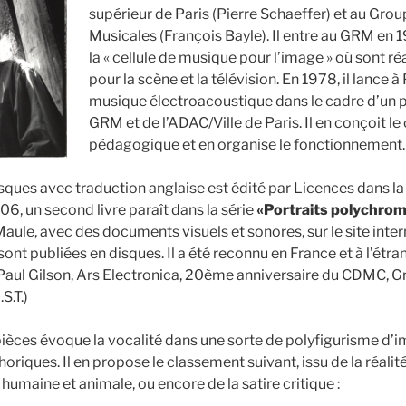
supérieur de Paris (Pierre Schaeffer) et au Gr
Musicales (François Bayle). Il entre au GRM en 
la « cellule de musique pour l’image » où sont ré
pour la scène et la télévision. En 1978, il lance à 
musique électroacoustique dans le cadre d’un pa
GRM et de l’ADAC/Ville de Paris. Il en conçoit le
pédagogique et en organise le fonctionnement.
sques avec traduction anglaise est édité par Licences dans la
06, un second livre paraît dans la série
«Portraits polychro
Maule, avec des documents visuels et sonores, sur le site int
ont publiées en disques. Il a été reconnu en France et à l’étra
Paul Gilson, Ars Electronica, 20ème anniversaire du CDMC, G
S.T.)
pièces évoque la vocalité dans une sorte de polyfigurisme d’im
oriques. Il en propose le classement suivant, issu de la réalité
humaine et animale, ou encore de la satire critique :