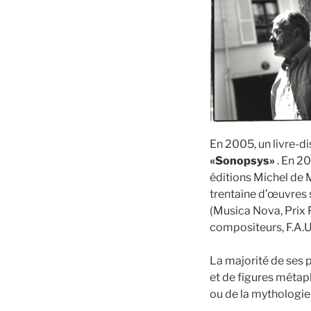
En 2005, un livre-di
«Sonopsys»
. En 20
éditions Michel de 
trentaine d’œuvres s
(Musica Nova, Prix 
compositeurs, F.A.U.
La majorité de ses 
et de figures métaph
ou de la mythologie 