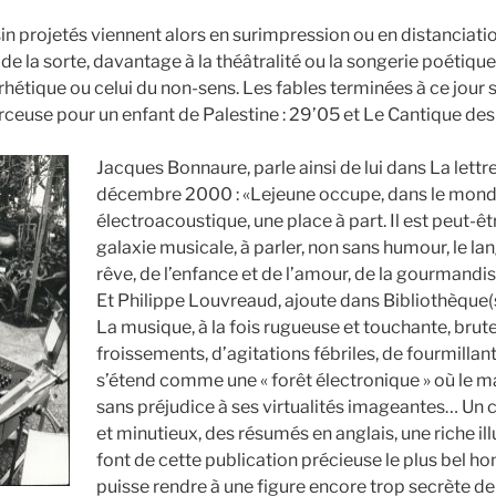
in projetés viennent alors en surimpression ou en distanciati
 de la sorte, davantage à la théâtralité ou la songerie poétiqu
irrhétique ou celui du non-sens. Les fables terminées à ce jou
rceuse pour un enfant de Palestine : 29’05 et Le Cantique des
Jacques Bonnaure, parle ainsi de lui dans La lett
décembre 2000 : «Lejeune occupe, dans le mond
électroacoustique, une place à part. Il est peut-êt
galaxie musicale, à parler, non sans humour, le l
rêve, de l’enfance et de l’amour, de la gourmandise
Et Philippe Louvreaud, ajoute dans Bibliothèque
La musique, à la fois rugueuse et touchante, brute 
froissements, d’agitations fébriles, de fourmillan
s’étend comme une « forêt électronique » où le m
sans préjudice à ses virtualités imageantes… Un 
et minutieux, des résumés en anglais, une riche ill
font de cette publication précieuse le plus bel 
puisse rendre à une figure encore trop secrète d