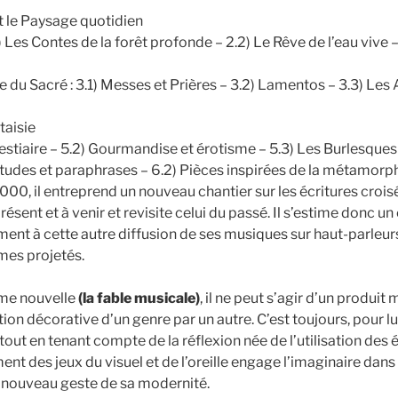
et le Paysage quotidien
.1) Les Contes de la forêt profonde – 2.2) Le Rêve de l’eau vive
rie du Sacré : 3.1) Messes et Prières – 3.2) Lamentos – 3.3) Les
taisie
e Bestiaire – 5.2) Gourmandise et érotisme – 5.3) Les Burlesques
) Etudes et paraphrases – 6.2) Pièces inspirées de la métamorp
000, il entreprend un nouveau chantier sur les écritures crois
présent et à venir et revisite celui du passé. Il s’estime donc 
ent à cette autre diffusion de ses musiques sur haut-parleur
mes projetés.
rme nouvelle
(la fable musicale)
, il ne peut s’agir d’un produi
ation décorative d’un genre par un autre. C’est toujours, pour lu
, tout en tenant compte de la réflexion née de l’utilisation des é
ent des jeux du visuel et de l’oreille engage l’imaginaire dans
 nouveau geste de sa modernité.