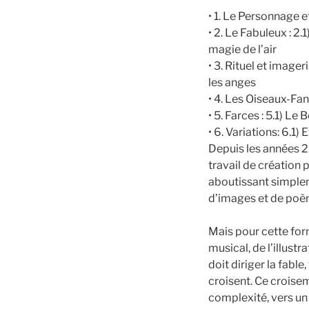
• 1. Le Personnage 
• 2. Le Fabuleux : 2
magie de l’air
• 3. Rituel et image
les anges
• 4. Les Oiseaux-Fan
• 5. Farces : 5.1) L
• 6. Variations: 6.1
Depuis les années 2
travail de création 
aboutissant simplem
d’images et de poè
Mais pour cette fo
musical, de l’illustr
doit diriger la fable
croisent. Ce croisem
complexité, vers un