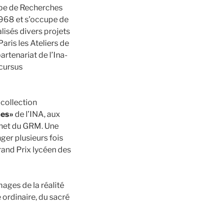
oupe de Recherches
1968 et s’occupe de
alisés divers projets
Paris les Ateliers de
rtenariat de l’Ina-
 cursus
 collection
mes»
de l’INA, aux
ernet du GRM. Une
nger plusieurs fois
rand Prix lycéen des
ages de la réalité
 ordinaire, du sacré