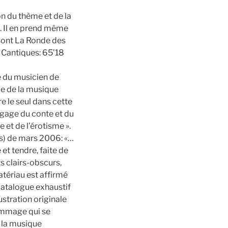
on du thème et de la
e. Il en prend même
r sont La Ronde des
 Cantiques: 65’18
re du musicien de
e de la musique
re le seul dans cette
angage du conte et du
 et de l’érotisme ».
(s) de mars 2006: «…
et tendre, faite de
ts clairs-obscurs,
atériau est affirmé
catalogue exhaustif
ustration originale
hommage qui se
e la musique