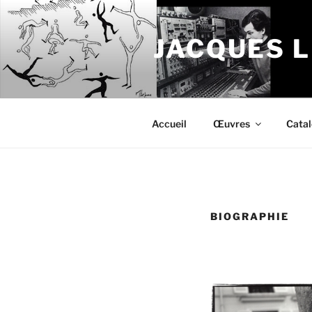
Aller
au
JACQUES 
contenu
principal
Accueil
Œuvres
Cata
BIOGRAPHIE