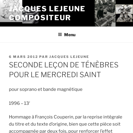
Aller
JACQUES LEJEUNE
au
COMPOSITEUR
contenu
principal
Menu
PUBLIÉ
6 MARS 2012
PAR
JACQUES LEJEUNE
LE
SECONDE LEÇON DE TÉNÈBRES
POUR LE MERCREDI SAINT
pour soprano et bande magnétique
1996 – 13′
Hommage à François Couperin, par la reprise intégrale
du titre et du texte d’origine, bien que cette pièce soit
accompagnée par deux fois, pour renforcer l’effet