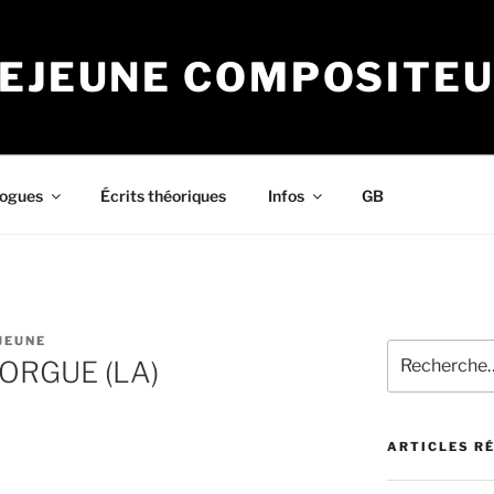
LEJEUNE COMPOSITE
logues
Écrits théoriques
Infos
GB
JEUNE
Recherche
FORGUE (LA)
pour
:
ARTICLES R