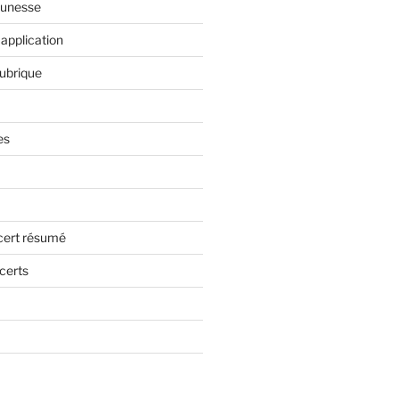
eunesse
application
rubrique
es
cert résumé
certs