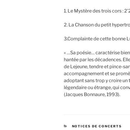
1. Le Mystère des trois cors : 2
2. La Chanson du petit hypertro
3.Complainte de cette bonne Lu
« …Sa poésie… caractérise bien
hantée par les décadences. Ell
de Lejeune, tendre et pince-sans
accompagnement et se promène 
adoptant sans trop y croire un 
légendaire ou étrange, qui con
(Jacques Bonnaure, 1993).
CATÉGORIES
NOTICES DE CONCERTS