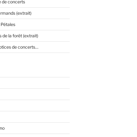
e de concerts
mands (extrait)
 Pétales
 de la forêt (extrait)
otices de concerts…
ono