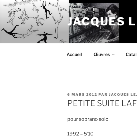
Aller
au
JACQUES 
contenu
principal
Accueil
Œuvres
Cata
PUBLIÉ
6 MARS 2012
PAR
JACQUES LE
LE
PETITE SUITE LA
pour soprano solo
1992 – 5’10