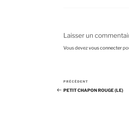
Laisser un commentai
Vous devez
vous connecter
pou
Navigation
Article
PRÉCÉDENT
de
précédent
PETIT CHAPON ROUGE (LE)
l’article