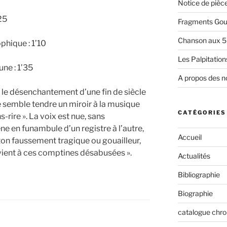
Notice de pièc
’25
Fragments Gour
Chanson aux 5
phique : 1’10
Les Palpitations
ne : 1’35
A propos des n
 le désenchantement d’une fin de siècle
e semble tendre un miroir à la musique
CATÉGORIES
-rire ». La voix est nue, sans
en funambule d’un registre à l’autre,
Accueil
ton faussement tragique ou gouailleur,
vient à ces comptines désabusées ».
Actualités
Bibliographie
Biographie
catalogue chr