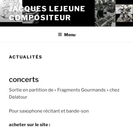
Aller
JACQUES LEJEUNE
au
COMPOSITEUR
contenu
principal
Menu
ACTUALITÉS
concerts
Sortie en partition de « Fragments Gourmands » chez
Delatour
Pour saxophone récitant et bande-son
acheter sur le site :