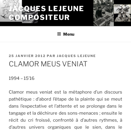
Aller
JACQUES LEJEUNE
au
COMPOSITEUR
contenu
principal
Menu
PUBLIÉ
25 JANVIER 2012
PAR
JACQUES LEJEUNE
LE
CLAMOR MEUS VENIAT
1994 – 15’16
Clamor meus veniat est la métaphore d’un discours
pathétique : d’abord l’étape de la plainte qui se meut
dans l’expectative et l’attente et se prolonge dans le
tangage et la déchirure des sons-menaces ; ensuite le
récit du cri froissé, confronté à d’autres rythmes, à
d’autres univers organiques que le sien, dans le