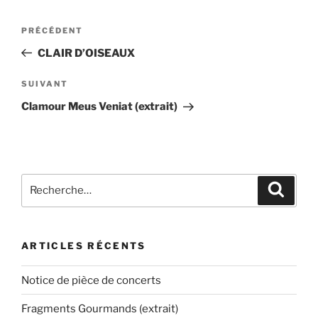
Navigation
Article
PRÉCÉDENT
de
précédent
CLAIR D’OISEAUX
l’article
Article
SUIVANT
suivant
Clamour Meus Veniat (extrait)
Recherche
Recher
pour
:
ARTICLES RÉCENTS
Notice de pièce de concerts
Fragments Gourmands (extrait)