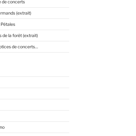
e de concerts
mands (extrait)
 Pétales
 de la forêt (extrait)
otices de concerts…
ono