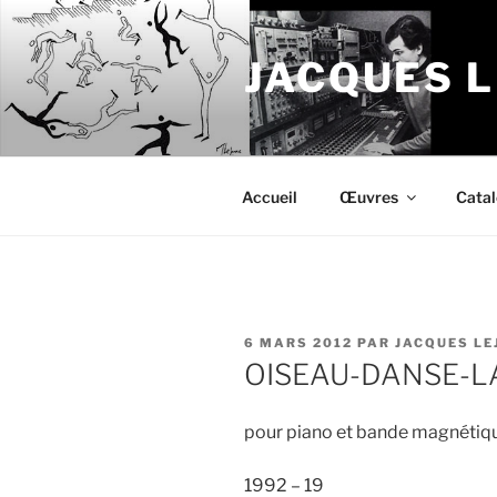
Aller
au
JACQUES 
contenu
principal
Accueil
Œuvres
Cata
PUBLIÉ
6 MARS 2012
PAR
JACQUES LE
LE
OISEAU-DANSE-LA-
pour piano et bande magnétiq
1992 – 19