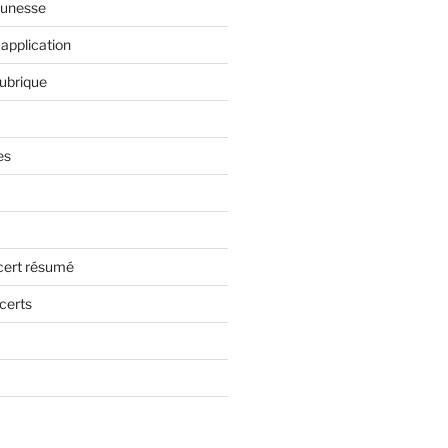
eunesse
application
rubrique
es
cert résumé
certs