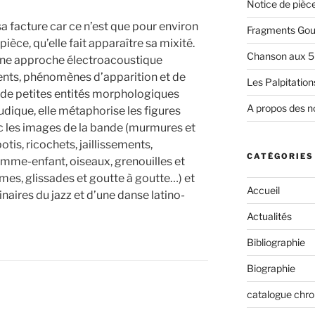
Notice de pièc
a facture car ce n’est que pour environ
Fragments Gour
 pièce, qu’elle fait apparaître sa mixité.
Chanson aux 5
d’une approche électroacoustique
ents, phénomènes d’apparition et de
Les Palpitations
s de petites entités morphologiques
A propos des n
ludique, elle métaphorise les figures
ec les images de la bande (murmures et
tis, ricochets, jaillissements,
CATÉGORIES
femme-enfant, oiseaux, grenouilles et
es, glissades et goutte à goutte…) et
Accueil
aires du jazz et d’une danse latino-
Actualités
Bibliographie
Biographie
catalogue chr