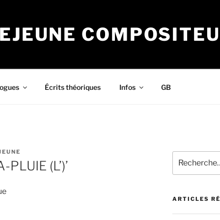
LEJEUNE COMPOSITE
logues
Écrits théoriques
Infos
GB
JEUNE
Recherche
PLUIE (L’)’
pour
:
ue
ARTICLES R