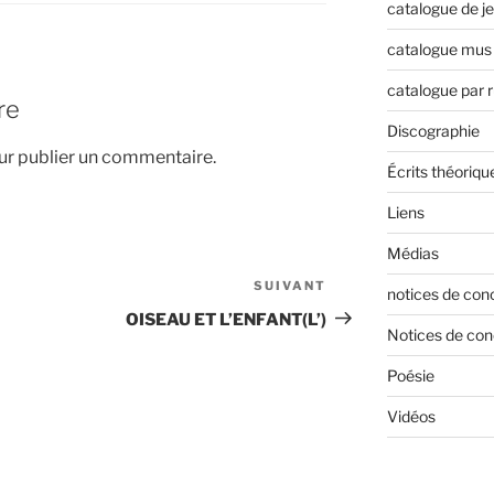
catalogue de j
catalogue mus 
catalogue par 
re
Discographie
r publier un commentaire.
Écrits théoriqu
Liens
Médias
SUIVANT
Article
notices de con
suivant
OISEAU ET L’ENFANT(L’)
Notices de con
Poésie
Vidéos