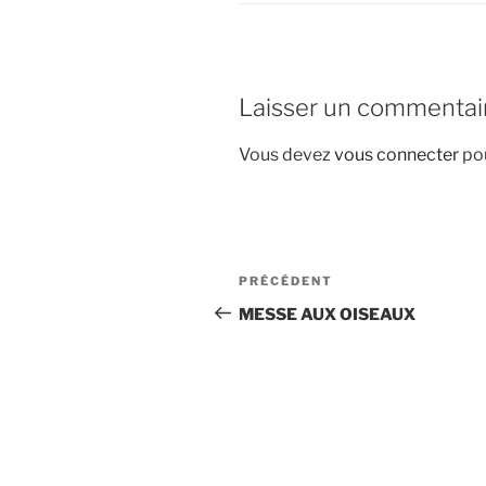
Laisser un commentai
Vous devez
vous connecter
pou
Navigation
Article
PRÉCÉDENT
de
précédent
MESSE AUX OISEAUX
l’article