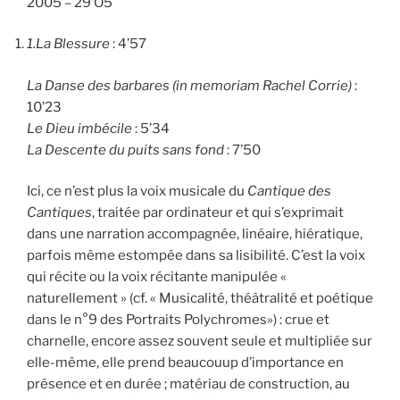
2005 – 29’O5
1.
La Blessure
: 4’57
La Danse des barbares
(in memoriam Rachel Corrie)
:
10’23
Le Dieu imb
é
cile
: 5’34
La Descente du puits sans fond
: 7’50
Ici, ce n’est plus la voix musicale du
Cantique des
Cantiques
, traitée par ordinateur et qui s’exprimait
dans une narration accompagnée, linéaire, hiératique,
parfois même estompée dans sa lisibilité. C’est la voix
qui récite ou la voix récitante manipulée «
naturellement » (cf. « Musicalité, théâtralité et poétique
dans le n°9 des Portraits Polychromes») : crue et
charnelle, encore assez souvent seule et multipliée sur
elle-même, elle prend beaucouup d’importance en
présence et en durée ; matériau de construction, au