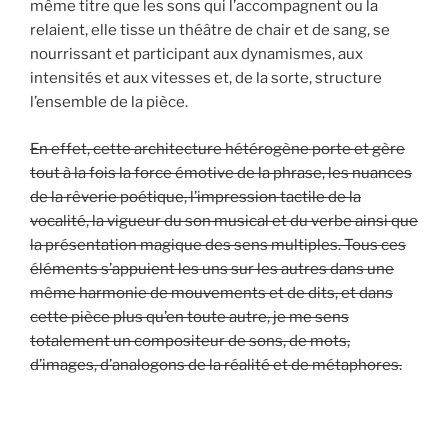
même titre que les sons qui l’accompagnent ou la
relaient, elle tisse un théâtre de chair et de sang, se
nourrissant et participant aux dynamismes, aux
intensités et aux vitesses et, de la sorte, structure
l’ensemble de la pièce.
En effet, cette architecture hétérogène porte et gère
tout à la fois la force émotive de la phrase, les nuances
de la rêverie poétique, l’impression tactile de la
vocalité, la vigueur du son musical et du verbe ainsi que
la présentation magique des sens multiples. Tous ces
éléments s’appuient les uns sur les autres dans une
même harmonie de mouvements et de dits, et dans
cette pièce plus qu’en toute autre, je me sens
totalement un compositeur de sons, de mots,
d’images, d’analogons de la réalité et de métaphores.