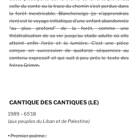
celle du conte ou la trace du chemin s
’
est perdue dans
la forêt inextricable. Blancheneige (je n
’
apprendrais
rien) est le voyage initiatique d
’
une enfant abandonnée
“
au plus profond
”
de la forêt, comme une
théâtralisation de sa vie jusqu
’
au stade adulte où elle
atteint enfin l
’
orée et la lumière. C
’
est une pièce
conçue en succession de quatorze séquences au
contenu expressif et qui suit à peu près le texte des
frères Grimm.
CANTIQUE DES CANTIQUES
(LE)
1989 – 65’18
(
aux peuples du Liban et de Palestine)
•
Premier poème :