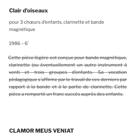
Clair d
’
oiseaux
pour 3 chœurs d’enfants, clarinette et bande
magnétique
1986 – 6′
Cette pièce légère est conçue pour bande magnétique,
clarinette (ou éventuellement un autre instrument à
vent) et trois groupes d
’
enfants. Sa vocation
pédagogique s
’
affirme par le travail de ces derniers par
rapport à la bande et à la partie de clarinette. Cette
pièce a remporté un franc succès auprès des enfants.
CLAMOR MEUS VENIAT