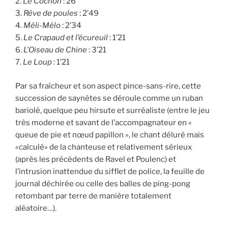
2.
Le Cochon
: 26”
3.
Rêve de poules
: 2’49
4.
M
é
li-M
é
lo
: 2’34
5.
Le Crapaud et l
’
é
cureuil
: 1’21
6.
L
’
Oiseau de Chine
: 3’21
7.
Le Loup
: 1’21
Par sa fraîcheur et son aspect pince-sans-rire, cette
succession de saynètes se déroule comme un ruban
bariolé, quelque peu hirsute et surréaliste (entre le jeu
très moderne et savant de l’accompagnateur en «
queue de pie et nœud papillon », le chant déluré mais
«calculé» de la chanteuse et relativement sérieux
(après les précédents de Ravel et Poulenc) et
l’intrusion inattendue du sifflet de police, la feuille de
journal déchirée ou celle des balles de ping-pong
retombant par terre de manière totalement
aléatoire…).