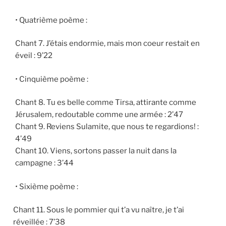
•
Quatrième poème
:
Chant 7. J’étais endormie, mais mon coeur restait en
éveil : 9’22
•
Cinquième poème :
Chant 8. Tu es belle comme Tirsa, attirante comme
Jérusalem, redoutable comme une armée : 2’47
Chant 9. Reviens Sulamite, que nous te regardions! :
4’49
Chant 10. Viens, sortons passer la nuit dans la
campagne : 3’44
•
Sixième poème
:
Chant 11. Sous le pommier qui t’a vu naître, je t’ai
réveillée
: 7’38