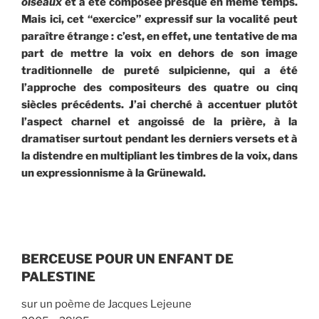
oiseaux
et a été composée presque en même temps.
Mais ici, cet
“
exercice
”
expressif sur la vocalité peut
paraître étrange : c
’
est, en effet, une tentative de ma
part de mettre la voix en dehors de son image
traditionnelle de pureté sulpicienne, qui a été
l
’
approche des compositeurs des quatre ou cinq
siècles précédents. J
’
ai cherché à accentuer plutôt
l
’
aspect charnel et angoissé de la prière, à la
dramatiser surtout pendant les derniers versets et à
la
distendre en multipliant les timbres de la voix, dans
un expressionnisme à la Grünewald.
BERCEUSE POUR UN ENFANT DE
PALESTINE
sur un poème de Jacques Lejeune