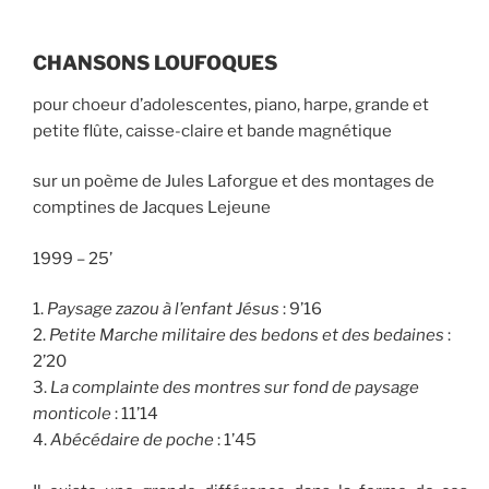
CHANSONS LOUFOQUES
pour choeur d’adolescentes, piano, harpe, grande et
petite flûte, caisse-claire et bande magnétique
sur un poème de Jules Laforgue et des montages de
comptines de Jacques Lejeune
1999 – 25’
1.
Paysage zazou à l
’
enfant Jésus
: 9’16
2.
Petite Marche militaire des bedons et des bedaines
:
2’20
3.
La complainte des montres sur fond de paysage
monticole
: 11’14
4.
Ab
é
c
é
daire de poche
: 1’45