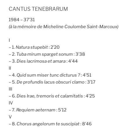
CANTUS TENEBRARUM
1984 – 37’31
(à la mémoire de Micheline Coulombe Saint-Marcoux)
I
– 1.
Natura stupebit
: 2’20
– 2.
Tuba mirum sparget sonum
: 3’38
– 3.
Dies lacrimosa et amara
:
4’44
II
– 4.
Quid sum miser tunc dicturus ?
: 4’51
– 5.
De profundis lacus obscuri clamo
: 3’17
III
– 6.
Dies Irae, tremoris et calamitatis
: 4’25
IV
– 7.
Requiem aeternam
: 5’12
V
– 8.
Chorus angelorum te suscipiat
: 8’46