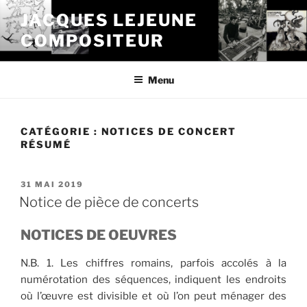
Aller
JACQUES LEJEUNE
au
COMPOSITEUR
contenu
principal
Menu
CATÉGORIE :
NOTICES DE CONCERT
RÉSUMÉ
PUBLIÉ
31 MAI 2019
LE
Notice de pièce de concerts
NOTICES DE OEUVRES
N.B. 1. Les chiffres romains, parfois accolés à la
numérotation des séquences, indiquent les endroits
où l’œuvre est divisible et où l’on peut ménager des