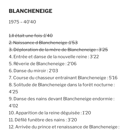
BLANCHENEIGE
1975 – 40’40
1.Il était une fois :1
’
40
2. Naissance d Blancheneige :1
’
53
3. Déploration de la mère de Blancheneige
: 3
’
25
4. Entrée et danse de la nouvelle reine : 3’22
5. Rêverie de Blancheneige
: 2’06
6. Danse du miroir : 2’03
7. Course du chasseur entraînant Blancheneige : 5’16
8. Solitude de Blancheneige dans la forêt nocturne :
4’25
9. Danse des nains devant Blancheneige endormie :
4’02
10. Apparition de la reine déguisée : 1’20
11. Défilé funèbre des nains
: 3’20
12. Arrivée du prince et renaissance de Blancheneige :