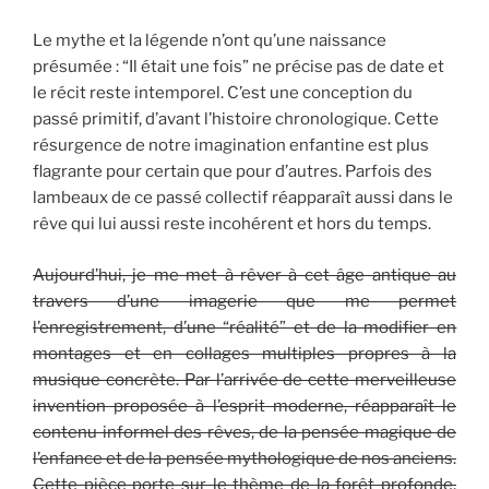
Le mythe et la légende n’ont qu’une naissance
présumée : “Il était une fois” ne précise pas de date et
le récit reste intemporel. C’est une conception du
passé primitif, d’avant l’histoire chronologique. Cette
résurgence de notre imagination enfantine est plus
flagrante pour certain que pour d’autres. Parfois des
lambeaux de ce passé collectif réapparaît aussi dans le
rêve qui lui aussi reste incohérent et hors du temps.
Aujourd
’
hui, je me met à rêver à cet âge antique au
travers d
’
une imagerie que me permet
l
’
enregistrement, d
’
une
“
réalité
”
et de la modifier en
montages et en collages multiples propres à la
musique concrète. Par l
’
arrivée de cette merveilleuse
invention proposée à l
’
esprit moderne, réapparaît le
contenu informel des rêves, de la pensée magique de
l
’
enfance et de la pensée mythologique de nos anciens.
Cette pièce porte sur le thème de la forêt profonde,