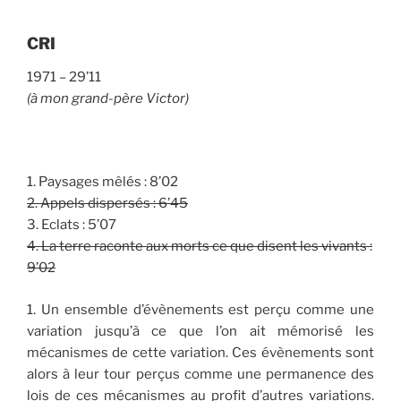
CRI
1971 – 29’11
(à mon grand-père Victor)
1. Paysages mêlés
: 8’02
2. Appels dispersés
: 6’45
3. Eclats
: 5’07
4. La terre raconte aux morts ce que disent les vivants
:
9’02
1.
Un ensemble d’évènements est perçu comme une
variation jusqu’à ce que l’on ait mémorisé les
mécanismes de cette variation. Ces évènements sont
alors à leur tour perçus comme une permanence des
lois de ces mécanismes au profit d’autres variations.