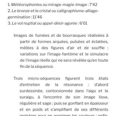
1.
M
é
t
é
orophonies ou mirage-magie-image
: 7’42
2.
Le bronze et le cristal ou
calligraphisme-alliage-
germination
: 11’46
3.
Le vol nuptial ou appel-d
é
sir-agonie
: 6’01
Images de fumées et de bourrasques réalisées à
partir de formes arquées, pulsées et éclatées,
mêlées à des figures d’air et de souffle ;
variations sur l’image-fantôme et le simulacre
de l’image réelle qui ne sera révélée qu’en toute
fin de la séquence.
Trois micro-séquences figurent trois états
d’entretien de la résonance : d’abord
surdessinée, contorsionnée dans l’aigu et le
suraigu, à l’encontre de son image lisse,
régulière et sage ; puis se gonflant en épaisseur
et en poids et s’amplifiant de ses différents
registres pour en exprimer les couleurs ; enfin,