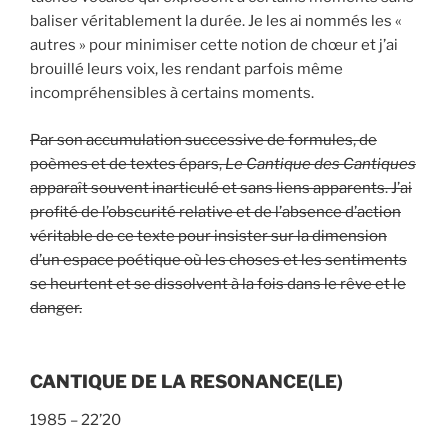
baliser véritablement la durée. Je les ai nommés les «
autres » pour minimiser cette notion de chœur et j’ai
brouillé leurs voix, les rendant parfois même
incompréhensibles à certains moments.
Par son accumulation successive de formules, de
poèmes et de textes épars,
Le Cantique des Cantiques
apparaît souvent inarticulé et sans liens apparents. J
’
ai
profité de l
’
obscurité relative et de l’absence d’action
véritable de ce texte pour insister sur la dimension
d’un espace poétique où les choses et les sentiments
se heurtent et se dissolvent à la fois dans le rêve et le
danger.
CANTIQUE DE LA RESONANCE(LE)
1985 –
22’20