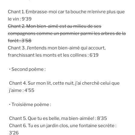
Chant 1. Embrasse-moi car ta bouche m’enivre plus que
le vin : 9’39
Chant 2. Mon bien-aimé est au milieu de ses
compagnons comme un pommier parmi les arbres de la
forêt
: 3
’
58
Chant 3. J’entends mon bien-aimé qui accourt,
franchissant les monts et les collines : 6’19
•
Second poème
:
Chant 4. Sur mon lit, cette nuit, j’ai cherché celui que
j’aime
: 4’55
• Troisième poème
:
Chant 5. Que tu es belle, ma bien-aimée! : 8’35
Chant 6. Tu es un jardin clos, une fontaine secrète :
3’26