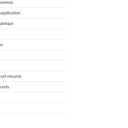
eunesse
application
rubrique
es
cert résumé
certs