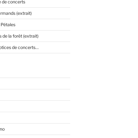
e de concerts
mands (extrait)
 Pétales
 de la forêt (extrait)
otices de concerts…
ono