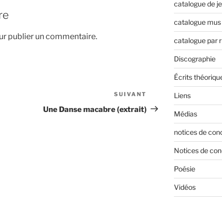
catalogue de j
re
catalogue mus 
r publier un commentaire.
catalogue par 
Discographie
Écrits théoriqu
SUIVANT
Article
Liens
suivant
Une Danse macabre (extrait)
Médias
notices de con
Notices de con
Poésie
Vidéos