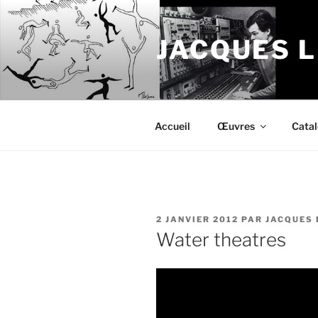
Aller
au
JACQUES 
contenu
principal
Accueil
Œuvres
Cata
PUBLIÉ
2 JANVIER 2012
PAR
JACQUES 
LE
Water theatres