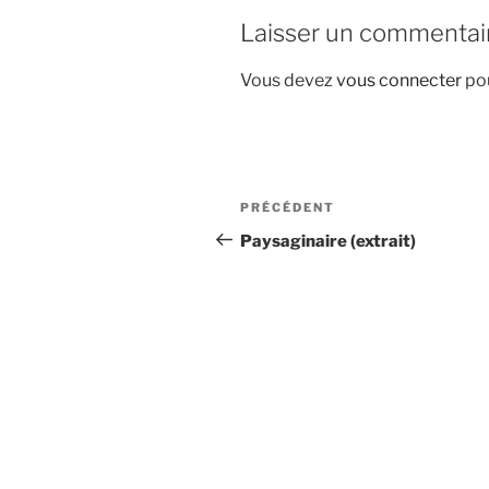
Laisser un commentai
Vous devez
vous connecter
pou
Navigation
Article
PRÉCÉDENT
de
précédent
Paysaginaire (extrait)
l’article