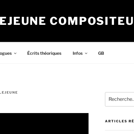
LEJEUNE COMPOSITE
logues
Écrits théoriques
Infos
GB
LEJEUNE
Recherche
pour
:
ARTICLES R