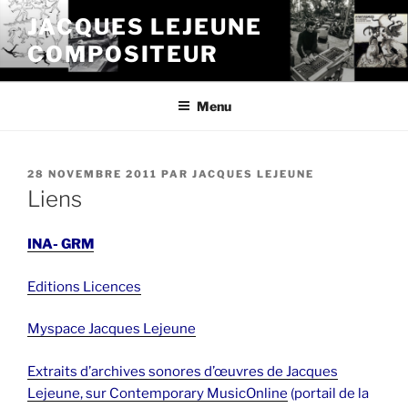
Aller
JACQUES LEJEUNE
au
COMPOSITEUR
contenu
principal
Menu
PUBLIÉ
28 NOVEMBRE 2011
PAR
JACQUES LEJEUNE
LE
Liens
INA- GRM
Editions Licences
Myspace Jacques Lejeune
Extraits d’archives sonores d’œuvres de Jacques
Lejeune, sur Contemporary MusicOnline
(portail de la