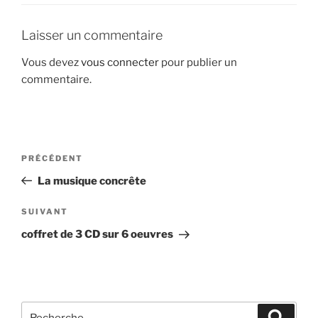
Laisser un commentaire
Vous devez
vous connecter
pour publier un
commentaire.
Navigation
Article
PRÉCÉDENT
de
précédent
La musique concrête
l’article
Article
SUIVANT
suivant
coffret de 3 CD sur 6 oeuvres
Recherche
Recher