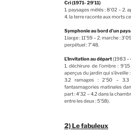
Cri (1971- 29’11)
1. paysages mèlés : 8’02 – 2. ap
4. la terre raconte aux morts ce
Symphonie au bord d’un pay
1.large : 11’59 – 2. marche : 3’09
perpétuel : 7’48.
L’Invitation au départ
(1983 – 
1. déchirure de l’ombre : 9’15
aperçus du jardin qui s’éveille
3.2 ramages : 2’50 – 3.3 
fantasmagories matinales dans
part : 4’32 – 4.2 dans la chambre
entre les deux : 5’58).
2) Le fabuleux