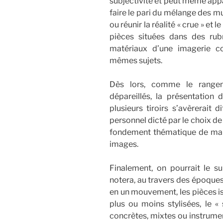
subjectivité et peut même appa
faire le pari du mélange des m
ou réunir la réalité « crue » et 
pièces situées dans des rubr
matériaux d’une imagerie 
mêmes sujets.
Dès lors, comme le rangem
dépareillés, la présentatio
plusieurs tiroirs s’avèrerait d
personnel dicté par le choix de
fondement thématique de ma 
images.
Finalement, on pourrait le s
notera, au travers des époques, 
en un mouvement, les pièces is
plus ou moins stylisées, le « 
concrètes, mixtes ou instrume