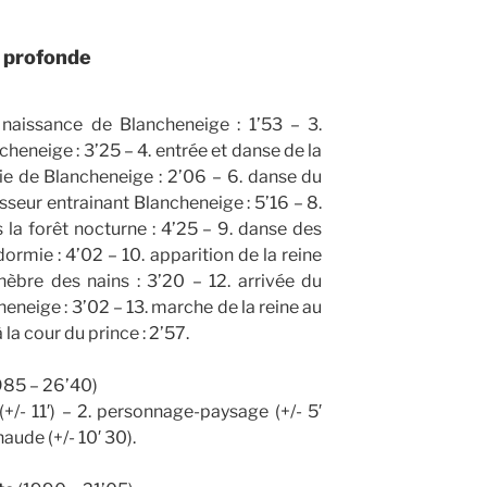
t profonde
2. naissance de Blancheneige : 1’53 – 3.
heneige : 3’25 – 4. entrée et danse de la
erie de Blancheneige : 2’06 – 6. danse du
asseur entrainant Blancheneige : 5’16 – 8.
la forêt nocturne : 4’25 – 9. danse des
rmie : 4’02 – 10. apparition de la reine
unèbre des nains : 3’20 – 12. arrivée du
eneige : 3’02 – 13. marche de la reine au
à la cour du prince : 2’57.
985 – 26’40)
 (+/- 11′) – 2. personnage-paysage (+/- 5′
aude (+/- 10′ 30).