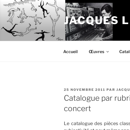
Aller
au
JACQUES 
contenu
principal
Accueil
Œuvres
Cata
PUBLIÉ
25 NOVEMBRE 2011
PAR
JACQU
LE
Catalogue par rubr
concert
Le catalogue des pièces class