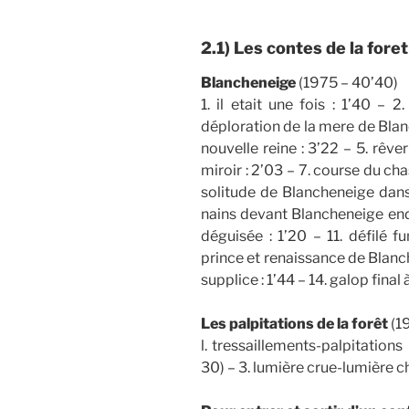
2.1) Les contes de la fore
Blancheneige
(1975 – 40’40)
1. il etait une fois : 1’40 – 
déploration de la mere de Blanc
nouvelle reine : 3’22 – 5. rêv
miroir : 2’03 – 7. course du ch
solitude de Blancheneige dans 
nains devant Blancheneige endo
déguisée : 1’20 – 11. défilé f
prince et renaissance de Blanch
supplice : 1’44 – 14. galop final 
Les palpitations de la forêt
(1
l. tressaillements-palpitations
30) – 3. lumière crue-lumière ch