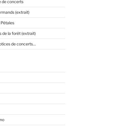
e de concerts
mands (extrait)
 Pétales
 de la forêt (extrait)
otices de concerts…
ono