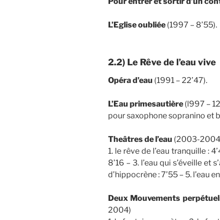
Pour entrer et sortir d’un con
L’Eglise oubliée
(1997 – 8’55).
2.2) Le Rêve de l’eau vive
Opéra d’eau
(1991 – 22’47).
L’Eau primesautière
(l997 – 1
pour saxophone sopranino et 
Theâtres de l’eau
(2003-2004 
1. le rêve de l’eau tranquille : 4
8’16 – 3. l’eau qui s’éveille et s
d’hippocrène : 7’55 – 5. l’eau en 
Deux Mouvements perpétuels
2004)