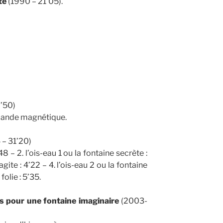
te
(1990 – 21’05).
2’50)
bande magnétique.
– 31’20)
’48 – 2. l’ois-eau 1 ou la fontaine secrète :
’agite : 4’22 – 4. l’ois-eau 2 ou la fontaine
folie : 5’35.
 pour une fontaine imaginaire
(2003-