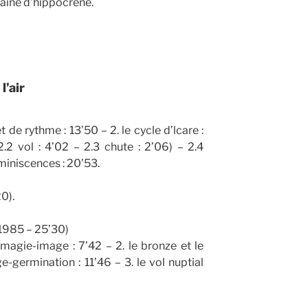
ntaine d’hippocrène.
l’air
 de rythme : 13’50 – 2. le cycle d’lcare :
 2.2 vol : 4’02 – 2.3 chute : 2’06) – 2.4
éminiscences : 20’53.
0).
1985 – 25’30)
agie-image : 7’42 – 2. le bronze et le
ge-germination : 11’46 – 3. le vol nuptial