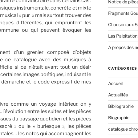
raître contradictoire dans certains cas :
Notice de pièc
usiques instrumentale, concrète et mixte
Fragments Gour
le musical « pur » mais surtout trouver des
iques différentes, qui empruntent les
Chanson aux 5
commune ou qui peuvent évoquer les
Les Palpitations
A propos des n
ent d’un grenier composé d’objets
n de ce catalogue avec des musiques à
ifficile si ce n’était avant tout un désir
CATÉGORIES
 certaines images poétiques, induisant le
démarche et le code expressif de mes
Accueil
Actualités
uivre comme un voyage intérieur. on y
Bibliographie
l’évolution entre les suites et les pièces
Biographie
sues du paysage quotidien et les pièces
sacré » ou le « burlesque », les pièces
catalogue chr
ntales… les notes qui accompagnent les