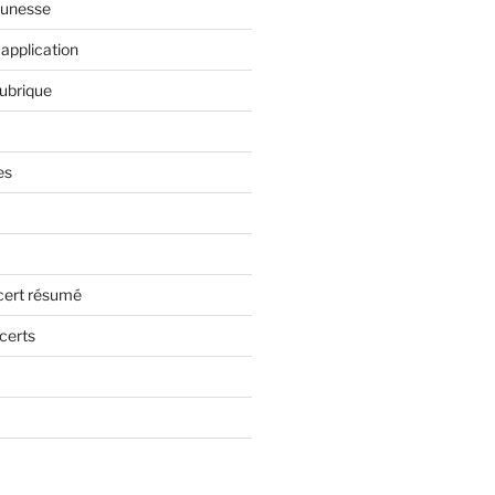
eunesse
application
rubrique
es
cert résumé
certs