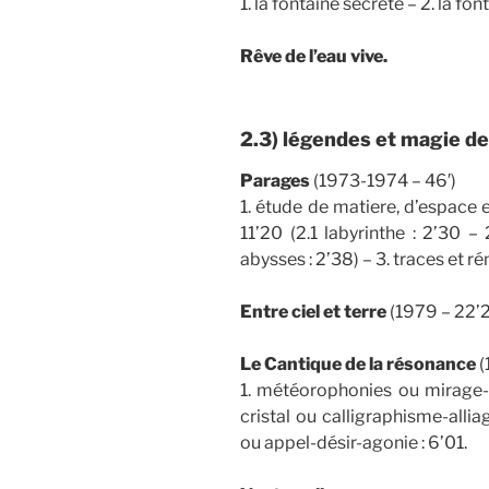
1. la fontaine secrète – 2. la fo
Rêve de l’eau vive.
2.3) légendes et magie de 
Parages
(1973-1974 – 46′)
1. étude de matiere, d’espace et
11’20 (2.1 labyrinthe : 2’30 –
abysses : 2’38) – 3. traces et r
Entre ciel et terre
(1979 – 22’2
Le Cantique de la résonance
(
1. météorophonies ou mirage-m
cristal ou calligraphisme-allia
ou appel-désir-agonie : 6’01.