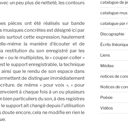
catalogue de j
avec un peu plus de netteté, les contours
catalogue mus 
es pièces ont été réalisés sur bande
catalogue par 
s musiques concrètes est désigné ici par
Discographie
is surtout cette expression, hautement
elle-même la manière d’écouter et de
Écrits théoriqu
 restitution du son enregistré par les
Liens
e » ou le multipistes, le « couper-coller »
st le support enregistrable, la technique
Médias
 ainsi que le rendu de son espace dans
notices de con
i permettent de distinguer immédiatement
écriture. de même « pour voix », « pour
Notices de con
renvoient à chaque fois à un ou plusieurs
Poésie
 bien particuliers du son, à des registres
le support ait changé depuis l’utilisation
Vidéos
s doute encore, cela ne modifie en rien le
ue.