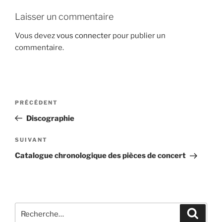
Laisser un commentaire
Vous devez
vous connecter
pour publier un
commentaire.
Navigation
Article
PRÉCÉDENT
de
précédent
Discographie
l’article
Article
SUIVANT
suivant
Catalogue chronologique des pièces de concert
Recherche
Recher
pour