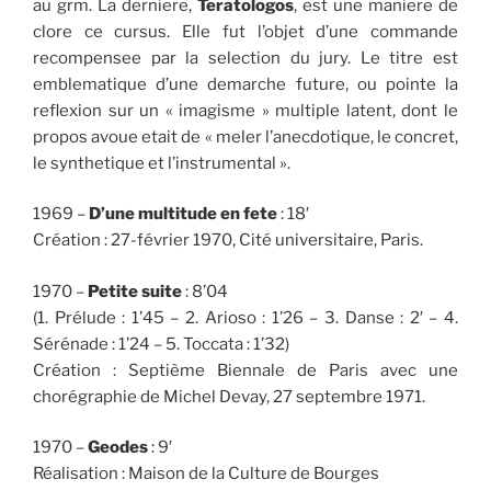
au grm. La derniere,
Teratologos
, est une maniere de
clore ce cursus. Elle fut l’objet d’une commande
recompensee par la selection du jury. Le titre est
emblematique d’une demarche future, ou pointe la
reflexion sur un « imagisme » multiple latent, dont le
propos avoue etait de « meler l’anecdotique, le concret,
le synthetique et l’instrumental ».
1969 –
D’une multitude en fete
: 18′
Création : 27-février 1970, Cité universitaire, Paris.
1970 –
Petite suite
: 8’04
(1. Prélude : 1’45 – 2. Arioso : 1’26 – 3. Danse : 2′ – 4.
Sérénade : 1’24 – 5. Toccata : 1’32)
Création : Septième Biennale de Paris avec une
chorégraphie de Michel Devay, 27 septembre 1971.
1970 –
Geodes
: 9′
Réalisation : Maison de la Culture de Bourges