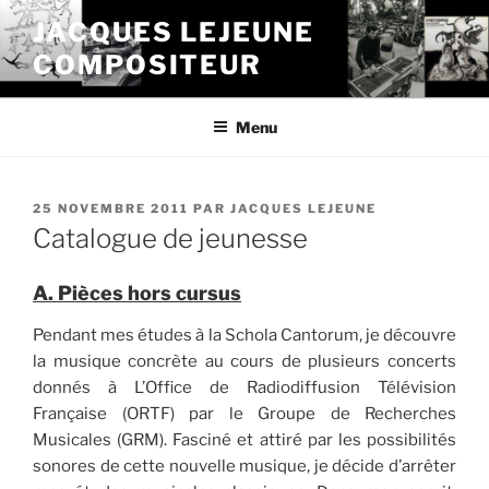
Aller
JACQUES LEJEUNE
au
COMPOSITEUR
contenu
principal
Menu
PUBLIÉ
25 NOVEMBRE 2011
PAR
JACQUES LEJEUNE
LE
Catalogue de jeunesse
A. Pièces hors cursus
Pendant mes études à la Schola Cantorum, je découvre
la musique concrète au cours de plusieurs concerts
donnés à L’Office de Radiodiffusion Télévision
Française (ORTF) par le Groupe de Recherches
Musicales (GRM). Fasciné et attiré par les possibilités
sonores de cette nouvelle musique, je décide d’arrêter